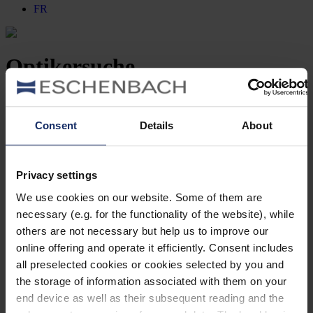
FR
Optikersuche
Finden Sie einen Händler für Ihre Brille
oder Sonnenbrille
Consent
Details
About
Privacy settings
We use cookies on our website. Some of them are
Meinen Standort ermitteln
necessary (e.g. for the functionality of the website), while
others are not necessary but help us to improve our
online offering and operate it efficiently. Consent includes
Bitte aktivieren Sie die Standorterkennung, um Ihre Suche zu
all preselected cookies or cookies selected by you and
verbessern
Bitte aktivieren Sie die Standorterkennung, um Ihre Suche zu
the storage of information associated with them on your
verbessern.
end device as well as their subsequent reading and the
Leider ist Ihr Standort augenblicklich nicht verfügbar.